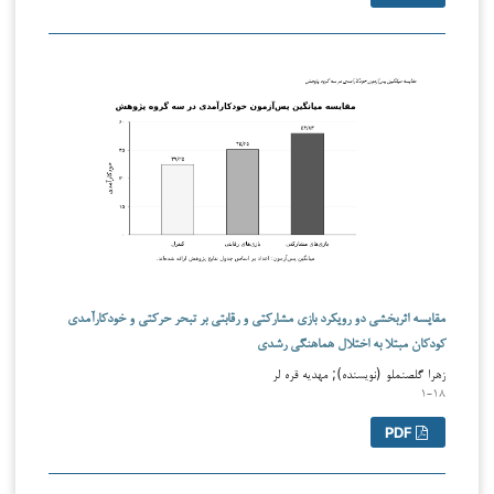
مقایسه اثربخشی دو رویکرد بازی مشارکتی و رقابتی بر تبحر حرکتی و خودکارآمدی
کودکان مبتلا به اختلال هماهنگی رشدی
زهرا گلصنملو (نویسنده); مهدیه قره لر
۱-۱۸
PDF