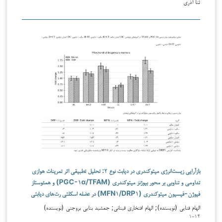
ثنا آذری
بازآرایی زیست‌انرژی میتوکندری در دیابت نوع ۲: تحلیل تطبیقی اثر تمرینات هوازی
تداومی و تناوبی بر محور بیوژنز میتوکندری (PGC-۱α/TFAM) و همئوستاز
فیوژن-فیسیون میتوکندری (MFN۱/DRP۱) در عضله اسکلتی رت‌های دیابتی
الهام فنایی (نویسنده); الهام افتخاری قینانی; جمشید بنایی بروجنی (نویسنده)
۱-۱۴