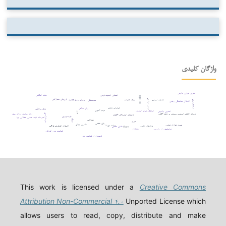
واژگان کلیدی
تمرین هوازی تداومی
احساس امنیت فردی
عضله اسکلتی
pgc-۱α
بازی‌های مشارکتی
کارکرد اجرایی
نشاط خانواده
پذیرش بدون قضاوت
تبحر حرکتی
همبستگی
انعطاف‌پذیری
اختلال هماهنگی رشدی
کم‌توانی ذهنی
زنان متأهل
بادی پرکاشن
مردم آمیزی
انعطاف پذیری خانواده
استرس والدینی
وزن
درمان کاهش استرس مبتنی بر ذهن آگاهی
زنان سالمند دارای چاق
خودکارآمدی
بازی‌های خانوادگی آگاهانه
فرزندپروری
تمرینات ثبات عصبی عضلانی پویا
شادکامی
drp۱
تبریز
بلوغ عاطفی
مادران جوان
تمرین هوازی تناوبی
دیابت نوع ۲
بازی‌های رقابتی
اختلال اضطراب فراگیر
طلاق عاطفی
tfam
توانبخشی از راه دور
mfn۱
فعالیت بدنی کودکان
لذتمندی از فعالیت بدنی
This work is licensed under a
Creative Commons
Attribution Non-Commercial ۴.۰
Unported License which
allows users to read, copy, distribute and make