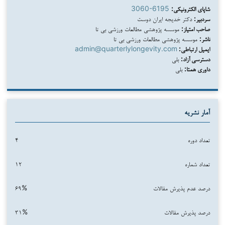
شاپای الکترونیکی:
3060-6195
سردبیر:
دکتر خدیجه ایران دوست
صاحب امتیاز:
موسسه پژوهشی مطالعات ورزشی بی تا
ناشر:
موسسه پژوهشی مطالعات ورزشی بی تا
ایمیل ارتباطی:
admin@quarterlylongevity.com
دسترسی آزاد:
بلی
داوری همتا:
بلی
آمار نشریه
تعداد دوره‌
۴
تعداد شماره‌
۱۲
درصد عدم پذیرش مقالات
۶۹%
درصد پذیرش مقالات
۳۱%