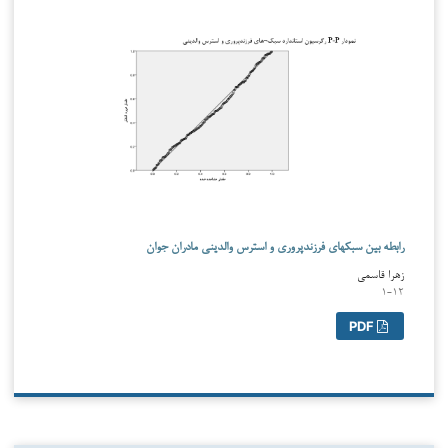
رابطه بین سبک­های فرزندپروری و استرس والدینی مادران جوان
زهرا قاسمی
۱-۱۲
PDF