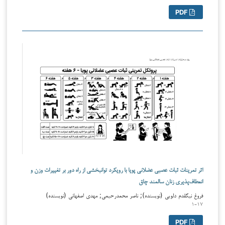
PDF
اثر تمرینات ثبات عصبی عضلانی پویا با رویکرد توانبخشی از راه دور بر تغییرات وزن و
انعطاف‌پذیری زنان سالمند چاق
فروغ نیکقدم دلویی (نویسنده); ناصر محمدرحیمی; مهدی اصفهانی (نویسنده)
۱-۱۷
PDF