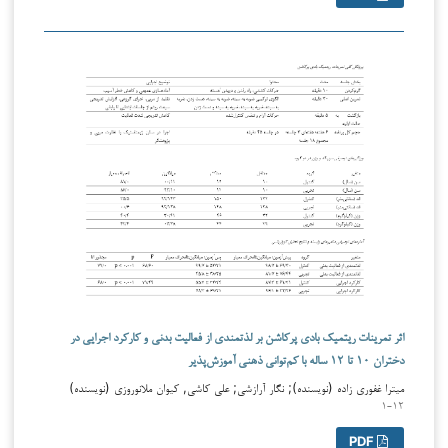
اثر تمرینات ریتمیک بادی پرکاشن بر لذتمندی از فعالیت بدنی و کارکرد اجرایی در
دختران ۱۰ تا ۱۲ ساله با کم‌توانی ذهنی آموزش‌پذیر
میترا غفوری زاده (نویسنده); نگار آرازشی; علی کاشی, کیوان ملانوروزی (نویسنده)
۱-۱۲
PDF