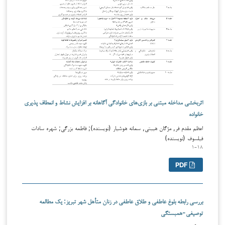
اثربخشی مداخله مبتنی بر بازی‌های خانوادگی آگاهانه بر افزایش نشاط و انعطاف پذیری
خانواده
اعظم مقدم فر, مژگان هیبتی, سمانه هوشیار (نویسنده); فاطمه بزرگی; شهره سادات
فیلسوف (نویسنده)
۱-۱۸
PDF
بررسی رابطه بلوغ عاطفی و طلاق عاطفی در زنان متأهل شهر تبریز: یک مطالعه
توصیفی-همبستگی