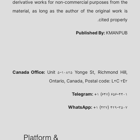
derivative works for non-commercial purposes from the
material, as long as the author of the original work is
cited properly.
Published By:
KMANPUB
Canada Office:
Unit ۵-۱۰۸۲۵ Yonge St, Richmond Hill,
Ontario, Canada, Postal code: L۴C ۳E۳
Telegram:
+۱ (۶۴۷) ۶۵۶-۴۴۰۱
WhatsApp:
+۱ (۴۳۷) ۴۲۹-۳۵۰۷