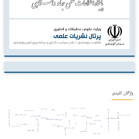
واژگان کلیدی
دیابت نوع ۲
بادی پرکاشن
خودکارآمدی
درمان کاهش استرس مبتنی بر ذهن آگاهی
tfam
تمرین هوازی تناوبی
تمرینات ثبات عصبی عضلانی پویا
کم‌توانی ذهنی
همبستگی
مادران جوان
اختلال اضطراب فراگیر
فعالیت بدنی کودکان
زنان متأهل
شادکامی
فرزندپروری
انعطاف پذیری خانواده
بلوغ عاطفی
نشاط خانواده
اختلال هماهنگی رشدی
بازی‌های خانوادگی آگاهانه
drp۱
mfn۱
استرس والدینی
لذتمندی از فعالیت بدنی
pgc-۱α
بازی‌های مشارکتی
پذیرش بدون قضاوت
تبریز
طلاق عاطفی
توانبخشی از راه دور
تبحر حرکتی
تمرین هوازی تداومی
مردم آمیزی
وزن
احساس امنیت فردی
کارکرد اجرایی
عضله اسکلتی
انعطاف‌پذیری
بازی‌های رقابتی