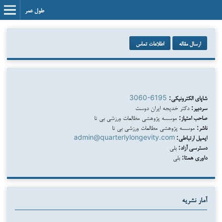
طول عمر
ارسال مقاله
اطلاعات تماس
شاپای الکترونیکی:
3060-6195
سردبیر:
دکتر خدیجه ایران دوست
صاحب امتیاز:
موسسه پژوهشی مطالعات ورزشی بی تا
ناشر:
موسسه پژوهشی مطالعات ورزشی بی تا
ایمیل ارتباطی:
admin@quarterlylongevity.com
دسترسی آزاد:
بلی
داوری همتا:
بلی
آمار نشریه