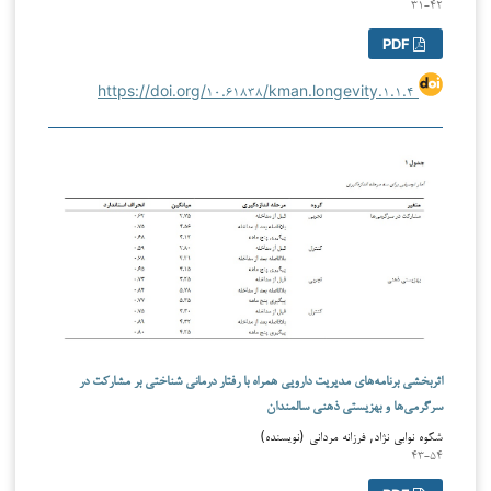
۳۱-۴۲
PDF
https://doi.org/۱۰.۶۱۸۳۸/kman.longevity.۱.۱.۴
اثربخشی برنامه‌های مدیریت دارویی همراه با رفتار درمانی شناختی بر مشارکت در
سرگرمی‌ها و بهزیستی ذهنی سالمندان
شکوه نوابی نژاد, فرزانه مردانی (نویسنده)
۴۳-۵۴