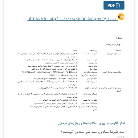
PDF
https://doi.org/۱۰.۶۱۸۳۸/kman.longevity.۱.۱.۱
نقش التهاب در پیری: مکانیسم‌ها و روش‌های درمانی
سید علیرضا سعادتی, سید امیر سعادتی (نویسنده)
۶-۱۷