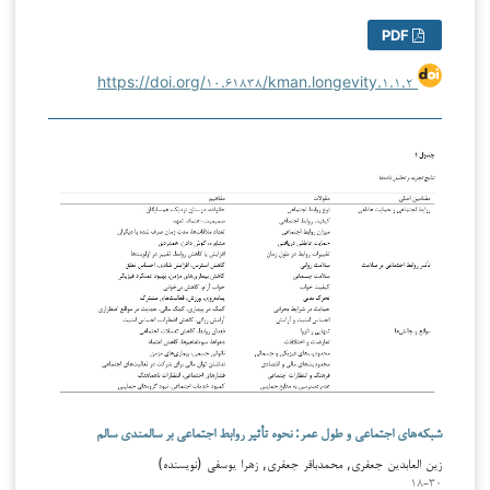
PDF
https://doi.org/۱۰.۶۱۸۳۸/kman.longevity.۱.۱.۲
شبکه‌های اجتماعی و طول عمر: نحوه تأثیر روابط اجتماعی بر سالمندی سالم
زین العابدین جعفری, محمدباقر جعفری, زهرا یوسفی (نویسنده)
۱۸-۳۰