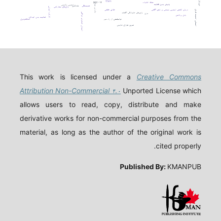
خودکارآمدی
tfam
نشاط خانواده
pgc-۱α
مادران جوان
پذیرش بدون قضاوت
استرس والدینی
همبستگی
شادکامی
بازی‌های مشارکتی
کارکرد اجرایی
درمان کاهش استرس مبتنی بر ذهن آگاهی
طلاق عاطفی
احساس امنیت فردی
بازی‌های خانوادگی آگاهانه
وزن
اختلال اضطراب فراگیر
بادی پرکاشن
فعالیت بدنی کودکان
توانبخشی از راه دور
انعطاف‌پذیری
تمرین هوازی تداومی
This work is licensed under a
Creative Commons
Attribution Non-Commercial ۴.۰
Unported License which
allows users to read, copy, distribute and make
derivative works for non-commercial purposes from the
material, as long as the author of the original work is
cited properly.
Published By:
KMANPUB