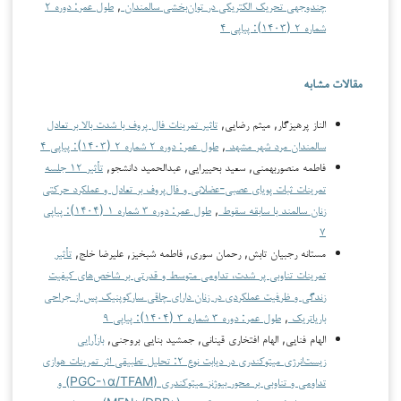
چندوجهی تحریک الکتریکی در توان‌بخشی سالمندان
,
طول عمر: دوره ۲
شماره ۲ (۱۴۰۳): پیاپی ۴
مقالات مشابه
الناز پرهیزگار, میثم رضایی,
تاثیر تمرینات فال پروف با شدت بالا بر تعادل
سالمندان مرد شهر مشهد
,
طول عمر: دوره ۲ شماره ۲ (۱۴۰۳): پیاپی ۴
فاطمه منصوربهمنی, سعید بحییرایی, عبدالحمید دانشجو,
تأثیر ۱۲ جلسه
تمرینات ثبات پویای عصبی-عضلانی و فال‌پروف بر تعادل و عملکرد حرکتی
زنان سالمند با سابقه سقوط
,
طول عمر: دوره ۳ شماره ۱ (۱۴۰۴): پیاپی
۷
مستانه رجبیان تابش, رحمان سوری, فاطمه شبخیز, علیرضا خلج,
تأثیر
تمرینات تناوبی پر شدت، تداومی متوسط و قدرتی بر شاخص‌های کیفیت
زندگی و ظرفیت عملکردی در زنان دارای چاقی سارکوپنیک پس از جراحی
باریاتریک
,
طول عمر: دوره ۳ شماره ۳ (۱۴۰۴): پیاپی ۹
الهام فنایی, الهام افتخاری قینانی, جمشید بنایی بروجنی,
بازآرایی
زیست‌انرژی میتوکندری در دیابت نوع ۲: تحلیل تطبیقی اثر تمرینات هوازی
تداومی و تناوبی بر محور بیوژنز میتوکندری (PGC-۱α/TFAM) و