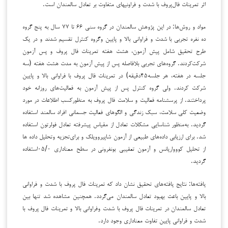
اثر تمرینات فال‌پروف با شدت­ و فراونی­های متفاوت بر تعادل سالمندان است.
مواد و روش‌ها: ‌‌در‌ این‌ پژوهش‌ سالمندان در گروه‌‌ سنی‌ ۶۶ تا ۷۷ سال به پنج ‌‌گروه‌‌‌‌
ده نفره‌‌ تجربی‌ با‌ شدت و فراوانی بالا و پایین وگروه کنترل تقسیم شدند و‌ در‌ یک‌
طرح‌ تحقیق‌ شامل ‌‌پیش آزمون‌، هشت‌ هفته ‌تمرینات ‌فال‌ پروف‌ و‌ پس آزمون
‌شرکت‌کردند. ‌گروه‌های ‌تجربی ‌بلافاصله‌‌ پس ‌‌‌از‌‌ پیش آزمون‌‌ به‌ مدت‌ هشت‌ هفته‌ (سه‌
جلسه‌ در‌ هفته‌، هر‌ جلسه‌‌‌‌۴۵دقیقه‌) در‌ تمرینات‌ فال‌ پروف‌ با‌ فراوانی بالا‌ و‌ پایین‌
شرکت‌ کردند.‌ ولی ‌گروه‌ کنترل‌ پس‌ از‌ ‌پیش آزمون‌ ‌به فعالیت‌های ‌‌روزانه‌ خود
‌پرداختند‌.‌ از ‌‌پرسشنامه ‌‌‌‌‌فعالیت ‌‌و‌ سلامت‌ فال‌ پروف ‌‌به منظور‌‌کسب‌ اطلاعات‌ در‌ مورد‌
وضعیت‌ کلی‌ سلامت‌، سبک‌ زندگی‌ و ‌الگوهای ‌فعالیت ‌جسمانی ‌افراد‌ سالمند‌‌ استفاده‌
گردید.‌‌ به‌منظور‌ شناسایی‌ مشکلات‌ تعادل‌ از‌ مقیاس‌ پیشرفته‌ تعادل‌ فولرتون‌ استفاده‌
شد‌. برای‌ ارزیابی‌ داده‌های‌ طبیعی‌ از‌ آزمون‌ شاپیرو‌ویلک ‌و‌ برای‌‌تجزیه وتحلیل‌‌ داده ها
‌‌از‌ تحلیل ‌‌کووواریانس و آزمون تعقیبی بونفرونی
در سطح ‌معناداری ‌‌‌۰۵/۰استفاده
گردید.
یافته‌ها: نتایج یافته‌های تحقیق نشان‌ داد‌ که‌ تمرینات‌‌‌ ‌‌فال‌ پروف‌ با‌ شدت و فراوانی
بالا و پایین ‌‌باعث‌ بهبود‌ تعادل‌ سالمندان‌ می‌گردد. همچنین مشاهده شد تنها بین
تعادل سالمندان در تمرینات فال پروف با شدت وفراوانی بالا و تمرینات فال پروف با
شدت و فراوانی پایین تفاوت معناداری وجود دارد.