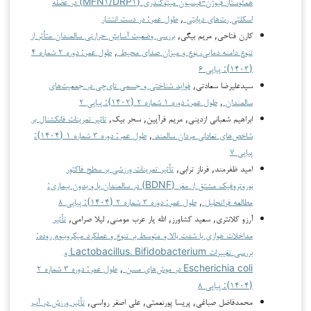
همئوستاز فیوژن-فیسیون میتوکندری (MFN۱/DRP۱) در عضله
اسکلتی رت‌های دیابتی
,
طول عمر: در دست انتشار
کارن فتاحی, مریم بیگی,
بررسی وضعیت آسایش حرارتی سالمندان متأثر از
تنوع دامنه دمایی، نوع و میزان صدای محیط
,
طول عمر: دوره ۲ شماره ۴
(۱۴۰۳): پیاپی ۶
سیدعلیرضا سعادتی,
فواید شناختی و جسمی تای‌چی در جمعیت‌های
سالمندان
,
طول عمر: دوره ۱ شماره ۲ (۱۴۰۲): پیاپی ۲
ابراهیم شعبانی ازدینی, مریم فرآیین, سحر بیک,
تاثیر تمرینات فانکشنال بر
شاخص‌های تعادلی مردان سالمند
,
طول عمر: دوره ۳ شماره ۱ (۱۴۰۴):
پیاپی ۷
امید ظفرمند, فرناز ترابی,
تأثیر تمرینات ورزشی بر سطح فاکتور
نوروتروفیک مشتق از مغز (BDNF) در سالمندان با و بدون بیماری:
مطالعه فراتحلیل
,
طول عمر: دوره ۳ شماره ۲ (۱۴۰۴): پیاپی ۸
آرزو کلانتری, سعید کشاورز, الله یار عرب مومنی, لیلا صرامی,
تأثیر
مداخلات هوازی با شدت بالا و متوسط بر تنوع و عملکرد میکروبیوم روده:
بررسی تغییرات Lactobacillus، Bifidobacterium و
Escherichia coli در موش‌های مسن
,
طول عمر: دوره ۳ شماره ۲
(۱۴۰۴): پیاپی ۸
محمدفاضل صباغی, پریسا پورنعمتی, علی اصغر رواسی,
تأثیر ورزش در آب