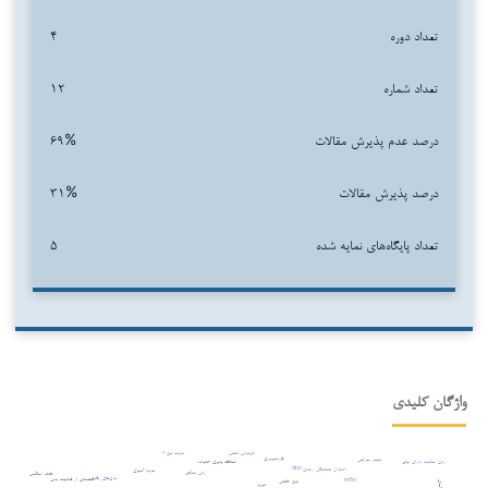
تعداد دوره‌
۴
تعداد شماره‌
۱۲
درصد عدم پذیرش مقالات
۶۹%
درصد پذیرش مقالات
۳۱%
تعداد پایگاه‌های نمایه شده
۵
واژگان کلیدی
کم‌توانی ذهنی
دیابت نوع ۲
فرزندپروری
تبحر حرکتی
زنان سالمند دارای چاق
انعطاف پذیری خانواده
drp۱
اختلال هماهنگی رشدی
مردم آمیزی
زنان متأهل
عضله اسکلتی
بازی‌های رقابتی
لذتمندی از فعالیت بدنی
mfn۱
بلوغ عاطفی
تبریز