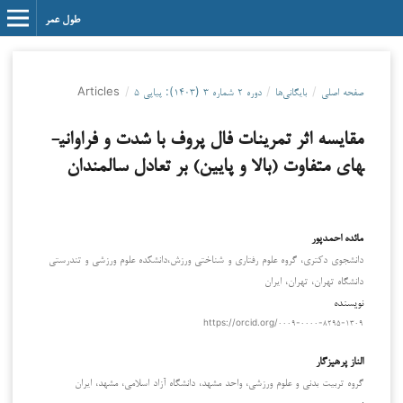
طول عمر
صفحه اصلی
/
بایگانی‌ها
/
دوره ۲ شماره ۳ (۱۴۰۳): پیاپی ۵
/
Articles
مقایسه اثر تمرینات فال پروف با شدت ­و فراوانی­
های متفاوت (بالا و پایین) بر تعادل سالمندان
مائده احمدپور
دانشجوی دکتری، گروه علوم رفتاری و شناختی ورزش،دانشکده علوم ورزشی و تندرستی
دانشگاه تهران، تهران، ایران
نویسنده
https://orcid.org/۰۰۰۹-۰۰۰۰-۸۲۹۵-۱۳۰۹
الناز پرهیزگار
گروه تربیت بدنی و علوم ورزشی، واحد مشهد، دانشگاه آزاد اسلامی، مشهد، ایران
نویسنده