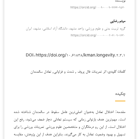
https://orcid.org/۰۰۰۹-۰۰۰۹-۹۴۶۴-۹۵۴۰
میثم رضایی
گروه تربیت بدنی و علوم ورزشی، واحد مشهد، دانشگاه آزاد اسلامی، مشهد، ایران
https://orcid.org/۰۰۰۰-۰۰۰۲-۶۱۰۹-۷۶۳۰
https://doi.org/۱۰.۶۱۸۳۸/kman.longevity.۲.۳.۱
DOI::
اثر تمرینات فال پروف , شدت و فراوانی, تعادل سالمندان
کلمات کلیدی:
چکیده
مقدمه: اختلال تعادل به‌عنوان اصلی‌ترین عامل سقوط در سالمندان شناخته شده
است. مهم‌ترین هدف بازتوانی زمانی که سیستم تعادلی دچار ضعف می‌شود، رفع این
اختلال است. از این رو درمانگران و متخصصین علوم ورزشی تمرینات ورزشی را برای
تسهیل و بهبود وضعیت تعادل به کار می‌گیرند. بنابراین هدف از این پژوهش، مقایسه