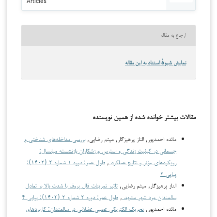
Articles
ارجاع به مقاله
نمایش شیوهٔ استناد به این مقاله
مقالات بیشتر خوانده شده از همین نویسنده
مائده احمدپور, الناز پرهیزگار, میثم رضایی,
بررسی مداخله‌های شناختی و
جسمانی در کیفیت زندگی و استرس ورزشکاران بازنشسته میانسال:
رویکردهای مؤثر و نتایج عملکرد
,
طول عمر: دوره ۱ شماره ۲ (۱۴۰۲):
پیاپی ۲
الناز پرهیزگار, میثم رضایی,
تاثیر تمرینات فال پروف با شدت بالا بر تعادل
سالمندان مرد شهر مشهد
,
طول عمر: دوره ۲ شماره ۲ (۱۴۰۳): پیاپی ۴
مائده احمدپور,
تحریک الکتریکی عصبی عضلانی در سالمندان: کاربردهای