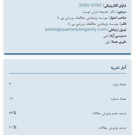
شاپای الکترونیکی:
3060-6195
سردبیر:
دکتر خدیجه ایران دوست
صاحب امتیاز:
موسسه پژوهشی مطالعات ورزشی بی تا
ناشر:
موسسه پژوهشی مطالعات ورزشی بی تا
ایمیل ارتباطی:
admin@quarterlylongevity.com
دسترسی آزاد:
بلی
داوری همتا:
بلی
آمار نشریه
تعداد دوره‌
۴
تعداد شماره‌
۱۲
درصد عدم پذیرش مقالات
۶۹%
درصد پذیرش مقالات
۳۱%