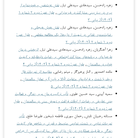
زهره زادحسن, سیدهادی سیدعلی تبار,
نقش عزت‌نفس و خودپنداره از
پیری در پیش‌بینی مشارکت در فیزیوتراپی
,
طول عمر: دوره ۲ شماره ۱
(۱۴۰۳): پیاپی ۳
زهره زادحسن, سیدهادی سیدعلی تبار,
نقش هوش هیجانی و
رضایت‌مندی غذایی در تبعیت از داروها: یک مطالعه مقطعی
,
طول عمر:
دوره ۱ شماره ۲ (۱۴۰۲): پیاپی ۲
زهرا آهنگریان, زهره زادحسن, سیدهادی سیدعلی تبار,
اثربخشی درمان
طرحواره‌ای و برنامه‌های مشارکت اجتماعی بر رضایت داوطلبانه و کیفیت
خواب در سالمندان
,
طول عمر: دوره ۲ شماره ۲ (۱۴۰۳): پیاپی ۴
مائده احمدپور , الناز پرهیزگار , میثم رضایی,
مقایسه اثر تمرینات فال
پروف با شدت ­و فراوانی­های متفاوت (بالا و پایین) بر تعادل سالمندان
,
طول عمر: دوره ۲ شماره ۳ (۱۴۰۳): پیاپی ۵
سمیه آیینی, سید حسین علوی,
تأثیر ترکیب درمان مرور زندگی و فعالیت
بدنی تطبیقی بر رضایت از اوقات فراغت و تبعیض سنی در سالمندان
,
طول
عمر: دوره ۲ شماره ۲ (۱۴۰۳): پیاپی ۴
مستانه رجبیان تابش, رحمان سوری, فاطمه شبخیز, علیرضا خلج,
تأثیر
تمرینات تناوبی پر شدت، تداومی متوسط و قدرتی بر شاخص‌های کیفیت
زندگی و ظرفیت عملکردی در زنان دارای چاقی سارکوپنیک پس از جراحی
باریاتریک
,
طول عمر: دوره ۳ شماره ۳ (۱۴۰۴): پیاپی ۹