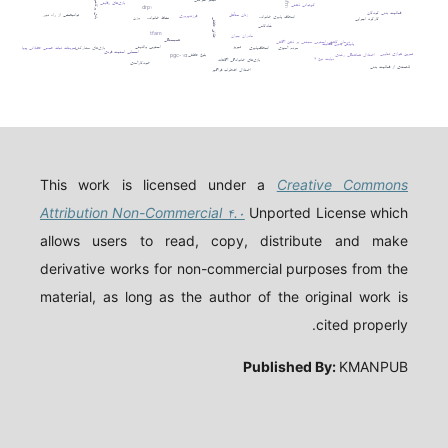
mfn۱
بادی پرکاشن
بازی‌های رقابتی
کم‌توانی ذهنی
drp۱
فعالیت بدنی کودکان
زنان متأهل
توانبخشی از راه دور
فرزندپروری
انعطاف پذیری خانواده
نشاط خانواده
وزن
کارکرد اجرایی
طلاق عاطفی
شادکامی
tfam
مادران جوان
همبستگی
درمان کاهش استرس مبتنی بر ذهن آگاهی
پذیرش بدون قضاوت
استرس والدینی
تبریز
بازی‌های مشارکتی
مردم آمیزی
انعطاف‌پذیری
تمرینات ثبات عصبی عضلانی پویا
احساس امنیت فردی
تمرین هوازی تناوبی
اختلال هماهنگی رشدی
بلوغ عاطفی
pgc-۱α
دیابت نوع ۲
بازی‌های خانوادگی آگاهانه
خودکارآمدی
لذتمندی از فعالیت بدنی
اختلال اضطراب فراگیر
This work is licensed under a
Creative Commons
Attribution Non-Commercial ۴.۰
Unported License which
allows users to read, copy, distribute and make
derivative works for non-commercial purposes from the
material, as long as the author of the original work is
cited properly.
Published By:
KMANPUB