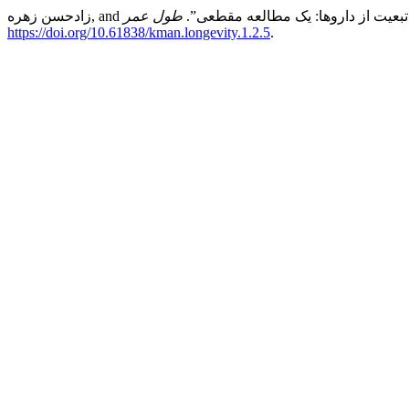
ی در تبعیت از داروها: یک مطالعه مقطعی”.
طول عمر
https://doi.org/10.61838/kman.longevity.1.2.5
.