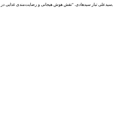
,
زادحسن زهره, and سیدعلی تبار سیدهادی. “نقش هوش هیجانی و رضایت‌مندی غذای